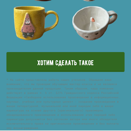
хотим сделать такое
* На сайте представлены работы наших учеников. Обращаем ваше
внимание, что мы проводим обучающие мастер-классы и не являемся
производителем данной продукции. Таким образом, наша компания
действует в рамках п. 4 ст. 1274 Гражданского кодекса Российской
Федерации «Свободное использование произведения в информационных,
научных, учебных или культурных целях» - создание произведения в
жанре литературной, музыкальной или иной пародии либо в жанре
карикатуры на основе другого (оригинального) правомерно
обнародованного произведения и использование этих пародий либо
карикатуры допускаются без согласия автора или иного обладателя
исключительного права на оригинальное произведение и без выплаты
ему вознаграждения.