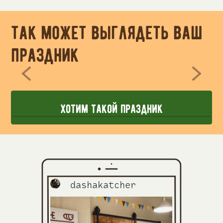
так может выглядеть ваш
праздник
хотим такой праздник
r
dashakatcher
das