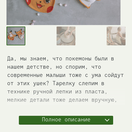
Да, мы знаем, что покемоны были в
нашем детстве, но спорим, что
современные малыши тоже с ума сойдут
от этих ушек? Тарелку слепим в
технике ручной лепки из пласта,
мелкие детали тоже делаем вручную,
распишем ангобами и вуаля! Самый
сладкий покемон готов. А ещё нам
Полное описание
кажется, что такие штуки, сделанные