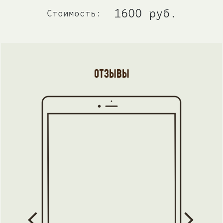
руками вашего маленького человека,
1600 руб.
Стоимость:
ну очень похожи не семейную
реликвию, которую так приятно
держать в руках годы спустя. А
теперь бегите на сайт в шапке
отзывы
профиля и отправляйте малышей в
Колокол за счастливым детством ❤️